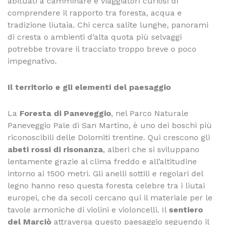
abituati a camminare e viaggiatori curiosi di
comprendere il rapporto tra foresta, acqua e
tradizione liutaia. Chi cerca salite lunghe, panorami
di cresta o ambienti d’alta quota più selvaggi
potrebbe trovare il tracciato troppo breve o poco
impegnativo.
Il territorio e gli elementi del paesaggio
La
Foresta di Paneveggio
, nel Parco Naturale
Paneveggio Pale di San Martino, è uno dei boschi più
riconoscibili delle Dolomiti trentine. Qui crescono gli
abeti rossi di risonanza
, alberi che si sviluppano
lentamente grazie al clima freddo e all’altitudine
intorno ai 1500 metri. Gli anelli sottili e regolari del
legno hanno reso questa foresta celebre tra i liutai
europei, che da secoli cercano qui il materiale per le
tavole armoniche di violini e violoncelli. Il
sentiero
del Marciò
attraversa questo paesaggio seguendo il