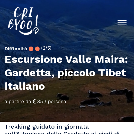
(2/5)
Difficoltà
Escursione Valle Maira:
Gardetta, piccolo Tibet
italiano
a partire da
35
/ persona
Trekking guidato in giornata
sull’Altopiano della Gardetta ai piedi di