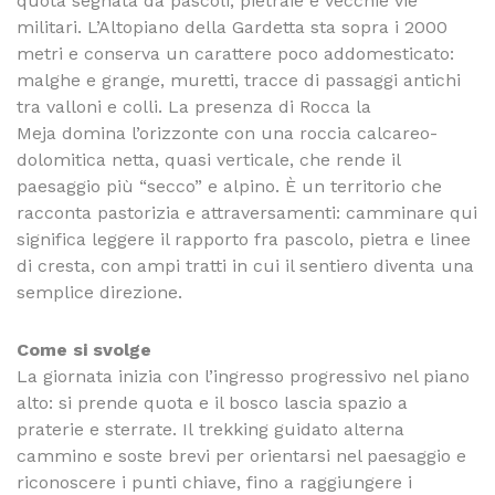
quota segnata da pascoli, pietraie e vecchie vie
militari. L’Altopiano della Gardetta sta sopra i 2000
metri e conserva un carattere poco addomesticato:
malghe e grange, muretti, tracce di passaggi antichi
tra valloni e colli. La presenza di Rocca la
Meja domina l’orizzonte con una roccia calcareo-
dolomitica netta, quasi verticale, che rende il
paesaggio più “secco” e alpino. È un territorio che
racconta pastorizia e attraversamenti: camminare qui
significa leggere il rapporto fra pascolo, pietra e linee
di cresta, con ampi tratti in cui il sentiero diventa una
semplice direzione.
Come si svolge
La giornata inizia con l’ingresso progressivo nel piano
alto: si prende quota e il bosco lascia spazio a
praterie e sterrate. Il trekking guidato alterna
cammino e soste brevi per orientarsi nel paesaggio e
riconoscere i punti chiave, fino a raggiungere i