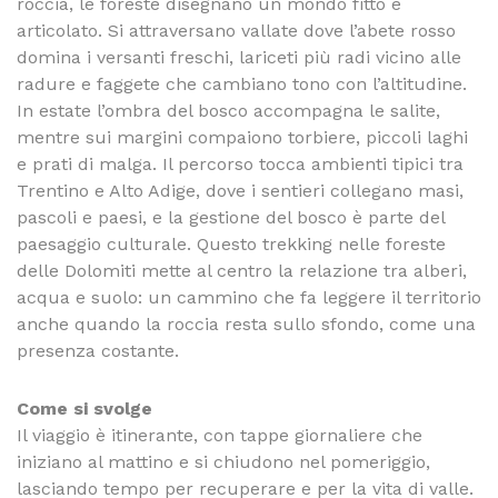
roccia, le foreste disegnano un mondo fitto e
articolato. Si attraversano vallate dove l’abete rosso
domina i versanti freschi, lariceti più radi vicino alle
radure e faggete che cambiano tono con l’altitudine.
In estate l’ombra del bosco accompagna le salite,
mentre sui margini compaiono torbiere, piccoli laghi
e prati di malga. Il percorso tocca ambienti tipici tra
Trentino e Alto Adige, dove i sentieri collegano masi,
pascoli e paesi, e la gestione del bosco è parte del
paesaggio culturale. Questo trekking nelle foreste
delle Dolomiti mette al centro la relazione tra alberi,
acqua e suolo: un cammino che fa leggere il territorio
anche quando la roccia resta sullo sfondo, come una
presenza costante.
Come si svolge
Il viaggio è itinerante, con tappe giornaliere che
iniziano al mattino e si chiudono nel pomeriggio,
lasciando tempo per recuperare e per la vita di valle.